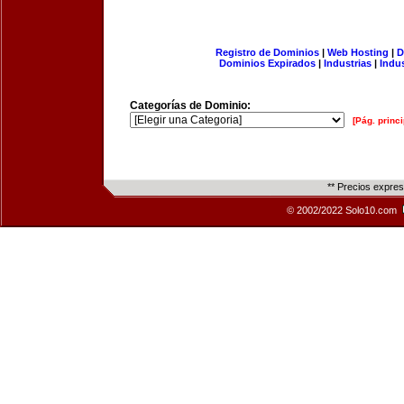
Registro de Dominios
|
Web Hosting
|
D
Dominios Expirados
|
Industrias
|
Indu
Categorías de Dominio:
[Pág. princi
** Precios expre
© 2002/2022 Solo10.com