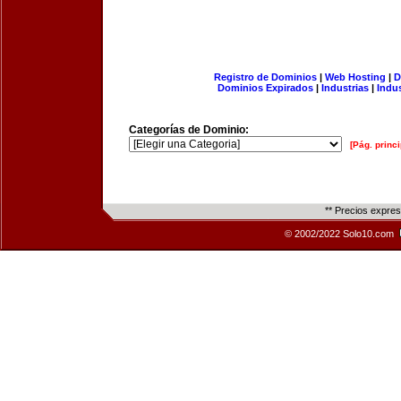
Registro de Dominios
|
Web Hosting
|
D
Dominios Expirados
|
Industrias
|
Indu
Categorías de Dominio:
[Pág. princi
** Precios expre
© 2002/2022 Solo10.com